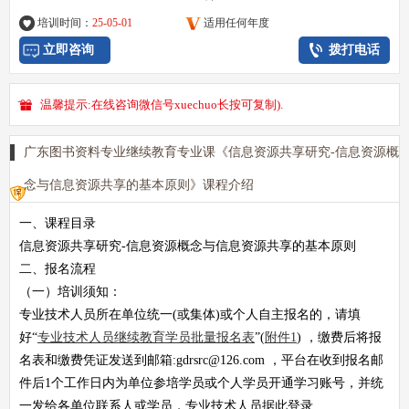
培训时间：
25-05-01
适用任何年度
立即咨询
拨打电话
温馨提示:在线咨询微信号xuechuo长按可复制).
广东图书资料专业继续教育专业课《信息资源共享研究-信息资源概
念与信息资源共享的基本原则》课程介绍
一、课程目录
信息资源共享研究-信息资源概念与信息资源共享的基本原则
二、报名流程
（一）培训须知：
专业技术人员所在单位统一(或集体)或个人自主报名的，请填
好“
专业技术人员继续教育学员批量
报名表
”(
附件1
) ，缴费后将
报
名表
和
缴费凭证
发送到邮箱:
gdrsrc@126.com
，平台在收到报名邮
件后1个工作日内为单位参培学员或个人学员开通学习账号，并统
一发给各单位联系人或学员，专业技术人员据此登录